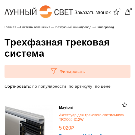
0
0
Заказать звонок
Главная
Системы освещения
Трехфазный шинопровод
Шинопровод
Трехфазная трековая
система
Фильтровать
Сортировать:
по популярности
по артикулу
по цене
Maytoni
Аксессуар для трекового светильника
TRX005-312W
₽
5 020