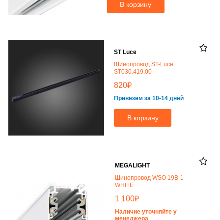
В корзину
ST Luce
Шинопровод ST-Luce
ST030.419.00
₽
820
Привезем за 10-14 дней
В корзину
MEGALIGHT
Шинопровод WSO 19B-1
WHITE
₽
1 100
Наличие уточняйте у
менеджера