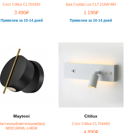
Спот Citilux CL704350
Бра Crystal Lux CLT 216W WH
₽
₽
3 490
1 190
Привезем за 10-14 дней
Привезем за 10-14 дней
Maytoni
Citilux
Настенныйсветильник(бра)
Спот Citilux CL704460
MOD180WL-L4B3K
₽
4 890