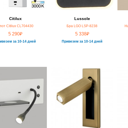
Citilux
Lussole
пот Citilux CL704430
Бра LGO LSP-8238
Н
₽
₽
5 290
5 338
ивезем за 10-14 дней
Привезем за 10-14 дней