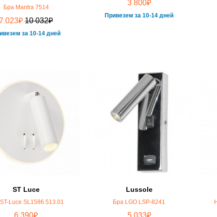
₽
3 800
Бра Mantra 7514
Привезем за 10-14 дней
₽
₽
7 023
10 032
ивезем за 10-14 дней
ST Luce
Lussole
 ST-Luce SL1586.513.01
Бра LGO LSP-8241
₽
₽
6 390
5 033