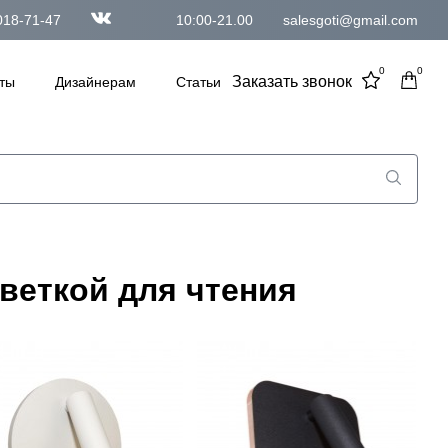
018-71-47
10:00-21.00
salesgoti@gmail.com
0
0
Заказать звонок
ты
Дизайнерам
Статьи
веткой для чтения