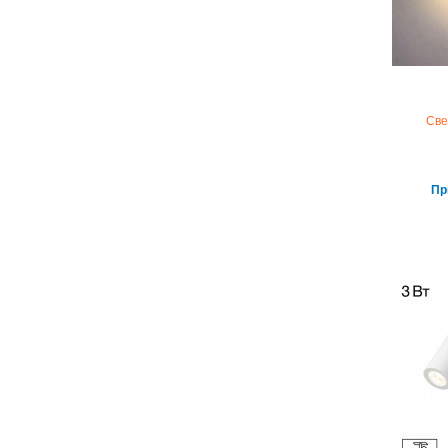
Све
Пр