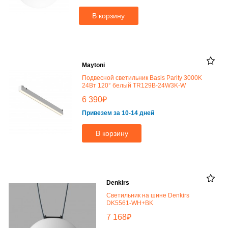
В корзину
Maytoni
Подвесной светильник Basis Parity 3000K
24Вт 120° белый TR129B-24W3K-W
₽
6 390
Привезем за 10-14 дней
В корзину
Denkirs
Светильник на шине Denkirs
DK5561-WH+BK
₽
7 168