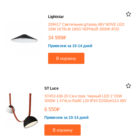
Lightstar
208417 Светильник д/трека 48V NOVE LED
18W 1678LM 180G ЧЕРНЫЙ 3000K IP20
₽
34 999
Привезем за 10-14 дней
В корзину
ST Luce
ST453.436.20 Св-к трек. Черный LED 1*20W
3000K 1 474Lm Ra90 120 IP20 D200xH113 48V
₽
6 550
Привезем за 10-14 дней
В корзину