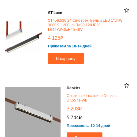
ST Luce
ST456.536.24 Св-к трек. Белый LED 1*24W
3000K 1 200Lm Ra90 120 IP20
L642xW40xH45 48V
₽
4 125
Привезем за 10-14 дней
В корзину
Denkirs
Светильник на шине Denkirs
DK5571-WB
₽
3 203
₽
5 744
Привезем за 10-14 дней