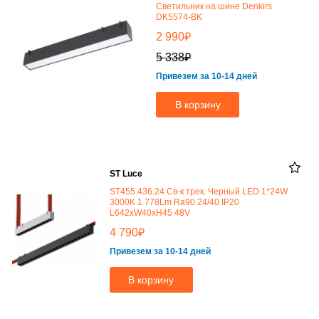
Светильник на шине Denkirs
DK5574-BK
₽
2 990
₽
5 338
Привезем за 10-14 дней
В корзину
ST Luce
ST455.436.24 Св-к трек. Черный LED 1*24W
3000K 1 778Lm Ra90 24/40 IP20
L642xW40xH45 48V
₽
4 790
Привезем за 10-14 дней
В корзину