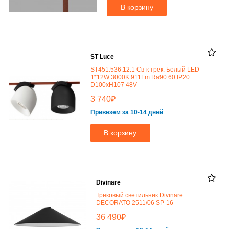
В корзину
ST Luce
ST451.536.12.1 Св-к трек. Белый LED
1*12W 3000K 911Lm Ra90 60 IP20
D100xH107 48V
₽
3 740
Привезем за 10-14 дней
В корзину
Divinare
Трековый светильник Divinare
DECORATO 2511/06 SP-16
₽
36 490