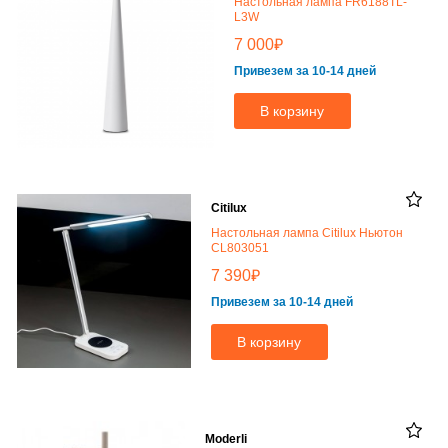
Настольная лампа FR6188TL-
L3W
₽
7 000
Привезем за 10-14 дней
В корзину
Citilux
Настольная лампа Citilux Ньютон
CL803051
₽
7 390
Привезем за 10-14 дней
В корзину
Moderli