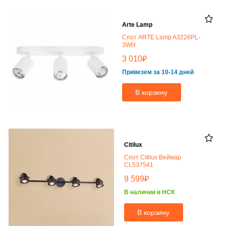
Arte Lamp
Спот ARTE Lamp A3226PL-
3WH
₽
3 010
Привезем за 10-14 дней
В корзину
Citilux
Спот Citilux Веймар
CL537541
₽
9 599
В наличии в НСК
В корзину