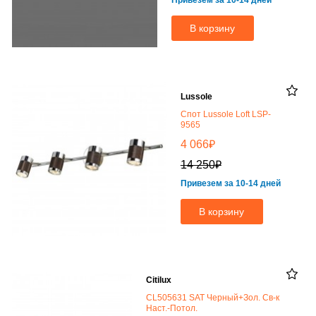
Привезем за 10-14 дней
В корзину
Lussole
Спот Lussole Loft LSP-
9565
₽
4 066
₽
14 250
Привезем за 10-14 дней
В корзину
Citilux
CL505631 SAT Черный+Зол. Св-к
Наст.-Потол.