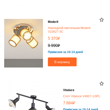
Moderli
Накладной светильник Moderli
V10627-3C
₽
5 370
₽
9 990
Привезем за 10-14 дней
В корзину
Vitaluce
Спот Vitaluce V4807-1/3PL
₽
7 884
Привезем за 10-14 дней