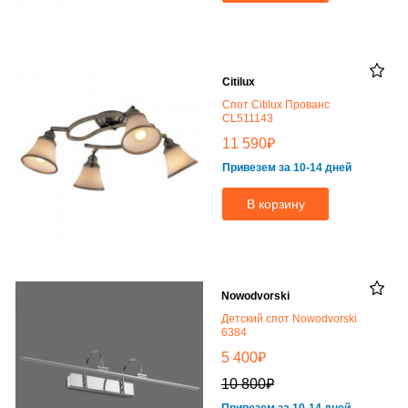
Citilux
Спот Citilux Прованс
CL511143
₽
11 590
Привезем за 10-14 дней
В корзину
Nowodvorski
Детский спот Nowodvorski
6384
₽
5 400
₽
10 800