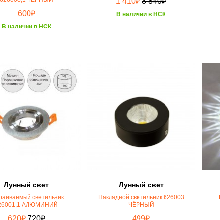
₽
₽
1 410
3 840
₽
600
В наличии в НСК
В наличии в НСК
Лунный свет
Лунный свет
раиваемый светильник
Накладной светильник 626003
26001,1 АЛЮМИНИЙ
ЧЁРНЫЙ
₽
₽
₽
620
720
499