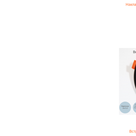
Накла
Вст