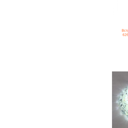
Вст
62