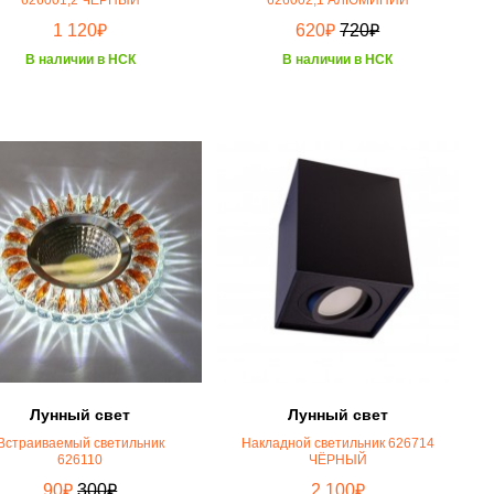
₽
₽
₽
1 120
620
720
В наличии в НСК
В наличии в НСК
Лунный свет
Лунный свет
Встраиваемый светильник
Накладной светильник 626714
626110
ЧЁРНЫЙ
₽
₽
₽
90
300
2 100