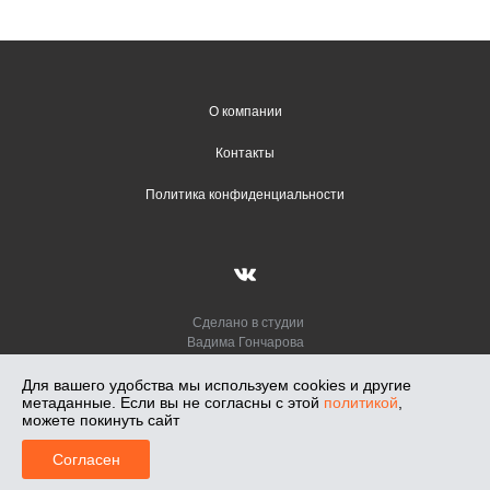
О компании
Контакты
Политика конфиденциальности
Сделано в студии
Вадима Гончарова
Лунный Свет — салон освещения в Новосибирске, работаем с 1991 г.
Для вашего удобства мы используем cookies и другие
Салоны: Кирова, 108. Светлановская, 50. Телефон: +7-913-018-71-47,
метаданные. Если вы не согласны с этой
политикой
,
2026
можете покинуть сайт
0
Согласен
Главная
Меню
Корзина
Профиль
Каталог