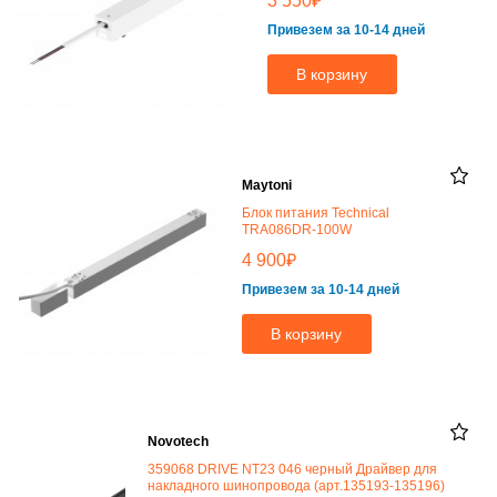
₽
3 550
Привезем за 10-14 дней
В корзину
Maytoni
Блок питания Technical
TRA086DR-100W
₽
4 900
Привезем за 10-14 дней
В корзину
Novotech
359068 DRIVE NT23 046 черный Драйвер для
накладного шинопровода (арт.135193-135196)