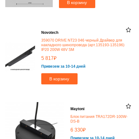
В корзину
Novotech
359070 DRIVE NT23 046 черный Драйвер для
накладного шинопровода (арт.135193-135196)
IP20 200W 48V SM
₽
5 817
Привезем за 10-14 дней
В корзину
Maytoni
Блок питания TRA172DR-100W-
DS-B
₽
6 330
Привезем за 10-14 дней