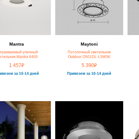
Mantra
Maytoni
траиваемый уличный
Потолочный светильник
етильник Mantra 6405
Outdoor O501DL-L5W3K
₽
₽
1 457
5 390
ивезем за 10-14 дней
Привезем за 10-14 дней