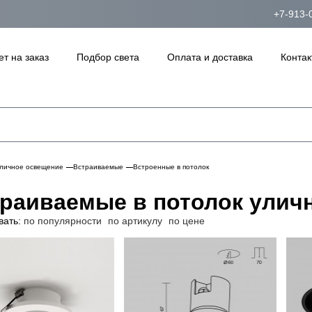
+7-913-
ет на заказ
Подбор света
Оплата и доставка
Контак
личное освещение
Встраиваемые
Встроенные в потолок
раиваемые в потолок улич
вать:
по популярности
по артикулу
по цене