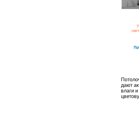
У
све
Пр
Потолоч
дают ак
влаги и
цветову