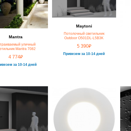
Maytoni
Потолочный светильник
Mantra
Outdoor O501DL-L5B3K
траиваемый уличный
₽
5 390
етильник Mantra 7082
Привезем за 10-14 дней
₽
4 774
ивезем за 10-14 дней