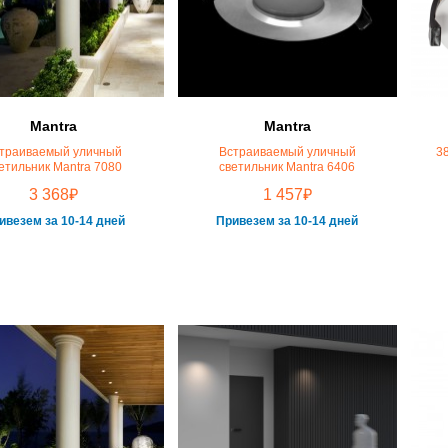
Mantra
Mantra
траиваемый уличный
Встраиваемый уличный
3
етильник Mantra 7080
светильник Mantra 6406
₽
₽
3 368
1 457
ивезем за 10-14 дней
Привезем за 10-14 дней