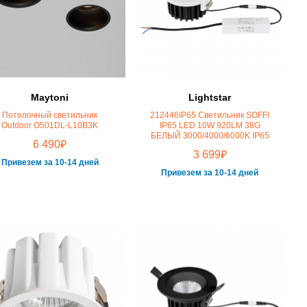
Maytoni
Lightstar
Потолочный светильник
212446IP65 Светильник SOFFI
Outdoor O501DL-L10B3K
IP65 LED 10W 920LM 38G
БЕЛЫЙ 3000/4000/6000K IP65
₽
6 490
₽
3 699
Привезем за 10-14 дней
Привезем за 10-14 дней