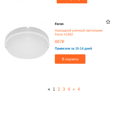
Feron
Накладной уличный светильник
Feron 41892
₽
887
Привезем за 10-14 дней
В корзину
«
1
2
3
4
»
4