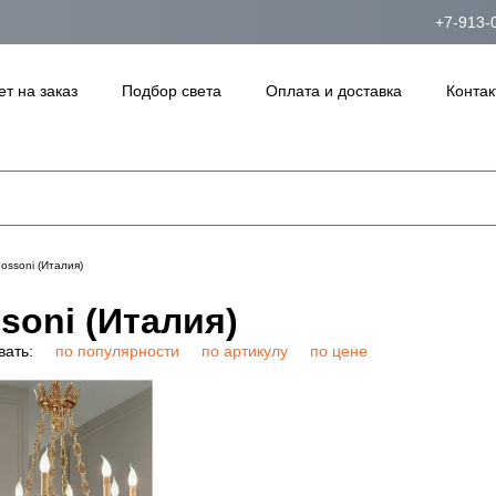
+7-913-
ет на заказ
Подбор света
Оплата и доставка
Контак
ossoni (Италия)
soni (Италия)
вать:
по популярности
по артикулу
по цене