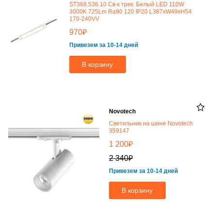
ST368.536.10 Св-к трек. Белый LED 110W
3000K 725Lm Ra90 120 IP20 L387xW49xH54
170-240VV
₽
970
Привезем за 10-14 дней
В корзину
Novotech
Светильник на шине Novotech
359147
₽
1 200
₽
2 340
Привезем за 10-14 дней
В корзину