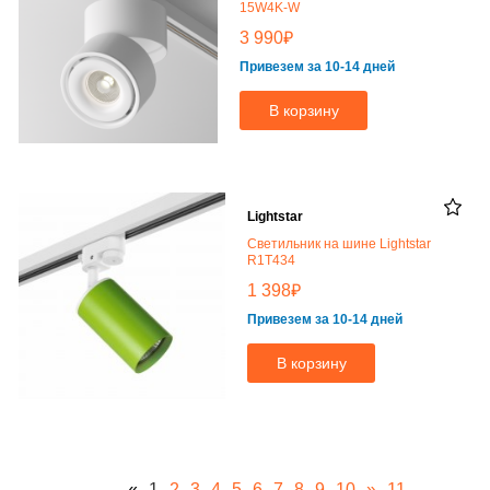
15W4K-W
₽
3 990
Привезем за 10-14 дней
В корзину
Lightstar
Светильник на шине Lightstar
R1T434
₽
1 398
Привезем за 10-14 дней
В корзину
«
1
2
3
4
5
6
7
8
9
10
»
11