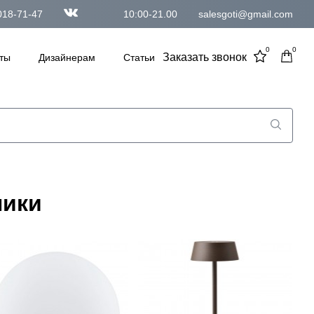
018-71-47
10:00-21.00
salesgoti@gmail.com
0
0
Заказать звонок
ты
Дизайнерам
Статьи
ники