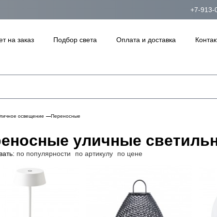
+7-913-
ет на заказ
Подбор света
Оплата и доставка
Контак
личное освещение
Переносные
еносные уличные светиль
вать:
по популярности
по артикулу
по цене