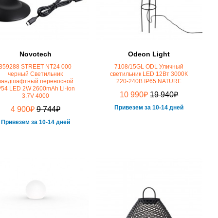
Novotech
Odeon Light
359288 STREET NT24 000
7108/15GL ODL Уличный
черный Светильник
светильник LED 12Вт 3000К
ландшафтный переносной
220-240В IP65 NATURE
P54 LED 2W 2600mAh Li-ion
₽
₽
10 990
19 940
3.7V 4000
Привезем за 10-14 дней
₽
₽
4 900
9 744
Привезем за 10-14 дней