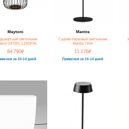
Maytoni
Mantra
дшафтный светильник
Садово-парковый светильник
tdoor O478FL-L18GF3K
Mantra 7934
₽
₽
64 790
11 176
ивезем за 10-14 дней
Привезем за 10-14 дней