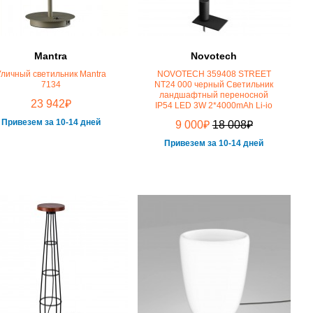
Mantra
Novotech
Уличный светильник Mantra
NOVOTECH 359408 STREET
7134
NT24 000 черный Светильник
ландшафтный переносной
₽
23 942
IP54 LED 3W 2*4000mAh Li-io
Привезем за 10-14 дней
₽
₽
9 000
18 008
Привезем за 10-14 дней