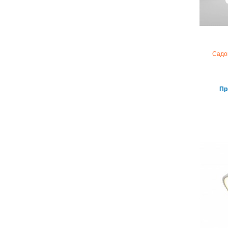
Садо
Пр