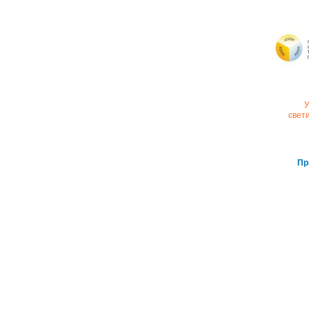
У
свет
Пр