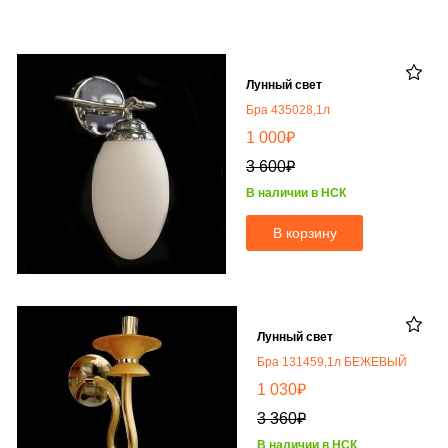
Лунный свет
Бра 435028,1л
₽
1 000
₽
3 600
В наличии в НСК
В корзину
Лунный свет
Бра 131459,1л БЕЖЕВЫЙ
₽
1 030
₽
3 360
В наличии в НСК