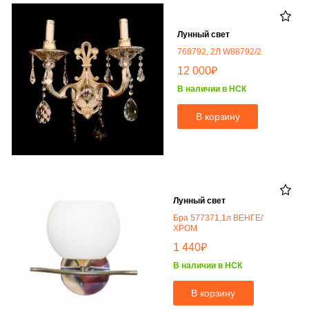
Лунный свет
768792, 2Л W88792/2
₽
12 000
В наличии в НСК
В корзину
Лунный свет
Бра 577371,1л ВЕНГЕ/
ХРОМ
₽
1 440
В наличии в НСК
В корзину