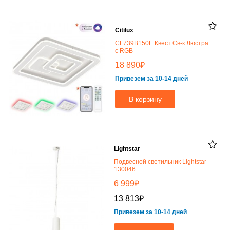
Citilux
CL739B150E Квест Св-к Люстра
с RGB
₽
18 890
Привезем за 10-14 дней
В корзину
Lightstar
Подвесной светильник Lightstar
130046
₽
6 999
₽
13 813
Привезем за 10-14 дней