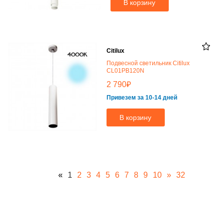
В корзину
Citilux
Подвесной светильник Citilux
CL01PB120N
₽
2 790
Привезем за 10-14 дней
В корзину
«
1
2
3
4
5
6
7
8
9
10
»
32