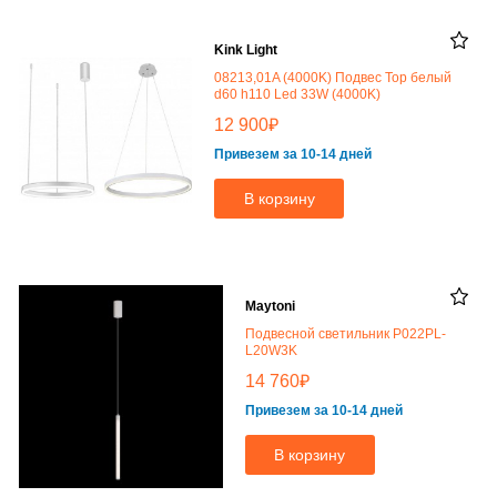
Kink Light
08213,01A (4000K) Подвес Тор белый
d60 h110 Led 33W (4000K)
₽
12 900
Привезем за 10-14 дней
В корзину
Maytoni
Подвесной светильник P022PL-
L20W3K
₽
14 760
Привезем за 10-14 дней
В корзину