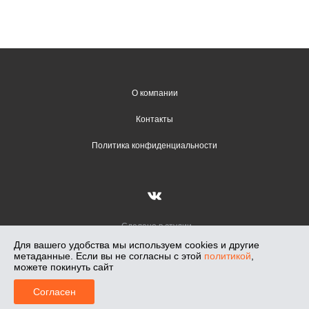
О компании
Контакты
Политика конфиденциальности
Сделано в студии
Вадима Гончарова
Для вашего удобства мы используем cookies и другие
метаданные. Если вы не согласны с этой
политикой
,
Лунный Свет — салон освещения в Новосибирске, работаем с 1991 г.
можете покинуть сайт
Салоны: Кирова, 108. Светлановская, 50. Телефон: +7-913-018-71-47,
0
2026
Согласен
Главная
Меню
Корзина
Профиль
Каталог