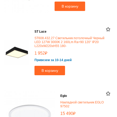
В корзину
ST Luce
ST608.432.27 Светильник потолочный Черный
LED 127W 3000K 2 160Lm Ra>90 120° IP20
L220xW220xH55 180-
₽
1 952
Привезем за 10-14 дней
В корзину
Eglo
Накладной светильник EGLO
97502
₽
15 490