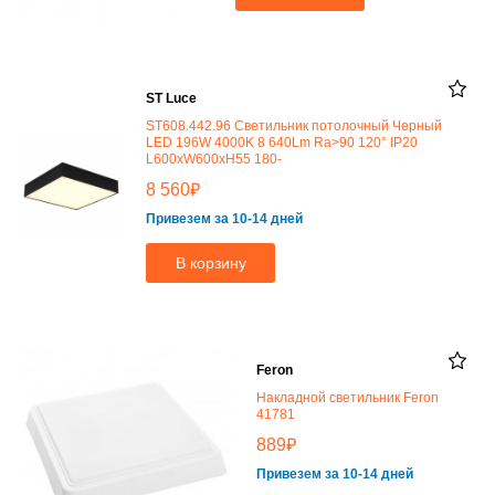
ST Luce
ST608.442.96 Светильник потолочный Черный
LED 196W 4000K 8 640Lm Ra>90 120° IP20
L600xW600xH55 180-
₽
8 560
Привезем за 10-14 дней
В корзину
Feron
Накладной светильник Feron
41781
₽
889
Привезем за 10-14 дней