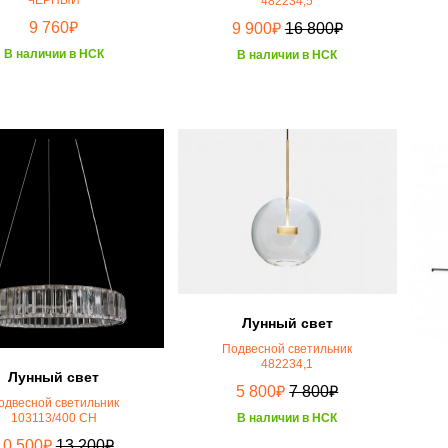
ЧЁРНЫЙ
482234,5
₽
₽
₽
9 760
9 900
16 800
В наличии в НСК
В наличии в НСК
Лунный свет
Подвесной светильник
482234,1
Лунный свет
₽
₽
5 800
7 800
одвесной светильник
В наличии в НСК
103113/400 CH
₽
₽
10 500
13 200