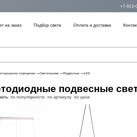
+7-913-
ет на заказ
Подбор света
Оплата и доставка
Контак
нтерьерное освещение
Светильники
Подвесные
LED
тодиодные подвесные све
вать:
по популярности
по артикулу
по цене