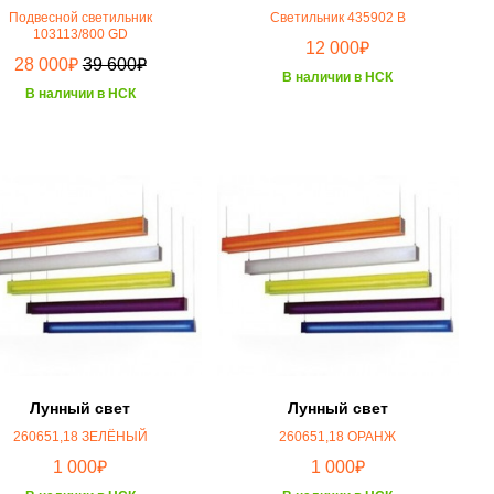
Подвесной светильник
Светильник 435902 B
103113/800 GD
₽
12 000
₽
₽
28 000
39 600
В наличии в НСК
В наличии в НСК
Лунный свет
Лунный свет
260651,18 ЗЕЛЁНЫЙ
260651,18 ОРАНЖ
₽
₽
1 000
1 000