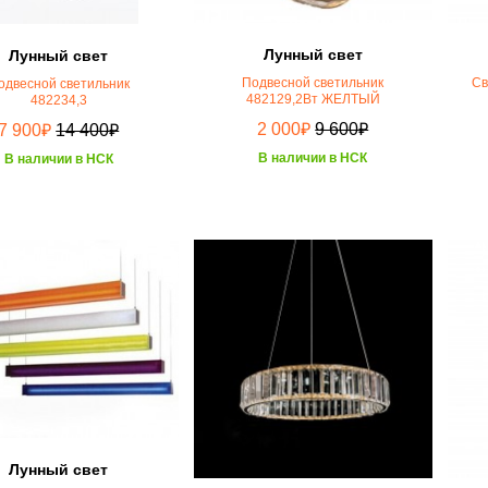
Лунный свет
Лунный свет
Подвесной светильник
Св
одвесной светильник
482129,2Вт ЖЕЛТЫЙ
482234,3
₽
₽
₽
₽
2 000
9 600
7 900
14 400
В наличии в НСК
В наличии в НСК
Лунный свет