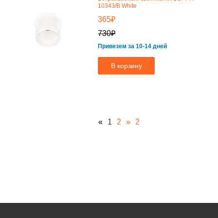
10343/B White
₽
365
₽
730
Привезем за 10-14 дней
В корзину
«
1
2
»
2