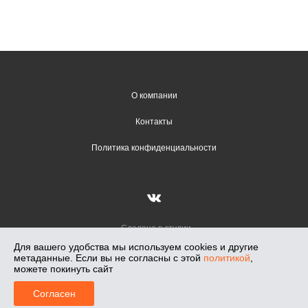
О компании
Контакты
Политика конфиденциальности
Сделано в студии
Вадима Гончарова
Для вашего удобства мы используем cookies и другие
метаданные. Если вы не согласны с этой
политикой
,
Лунный Свет — салон освещения в Новосибирске, работаем с 1991 г.
можете покинуть сайт
Салоны: Кирова, 108. Светлановская, 50. Телефон: +7-913-018-71-47,
0
2026
Согласен
Главная
Меню
Корзина
Профиль
Каталог