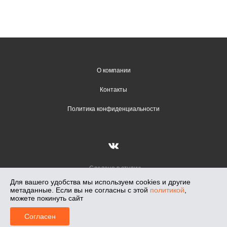
О компании
Контакты
Политика конфиденциальности
Сделано в студии
Вадима Гончарова
Для вашего удобства мы используем cookies и другие
метаданные. Если вы не согласны с этой
политикой
,
Лунный Свет — салон освещения в Новосибирске, работаем с 1991 г.
можете покинуть сайт
Салоны: Кирова, 108. Светлановская, 50. Телефон: +7-913-018-71-47,
0
2026
Согласен
Главная
Меню
Корзина
Профиль
Каталог